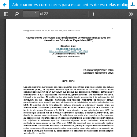
Adecuaciones curriculares para estudiantes de escuelas multigrados con Necesidades Educativas Especiales (NEE)